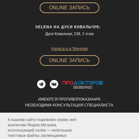
ONLINE ЗАПИСЬ
SELENA НА ДУСИ КОВАЛЬЧУК:
Дуси Ковальчук, 238, 2 этаж
Написать в Telegram
ONLINE ЗАПИСЬ
РЕКОМЕНДУЮТ
ИМЕЮТСЯ ПРОТИВОПОКАЗАНИЯ.
НЕОБХОДИМА КОНСУЛЬТАЦИЯ СПЕЦИАЛИСТА.
Информация на сайте носит ознакомительный
К нашему сайту подключен сервис веб-
характер и не является публичной офертой.
аналитики Яндекс.Метрика,
использующий cookie — небольшие
Мы используем файлы cookies. Продолжая работу с сайтом, вы
текстовые файлы, размещаемых
разрешаете использовать файлы cookies на нашем сайте.