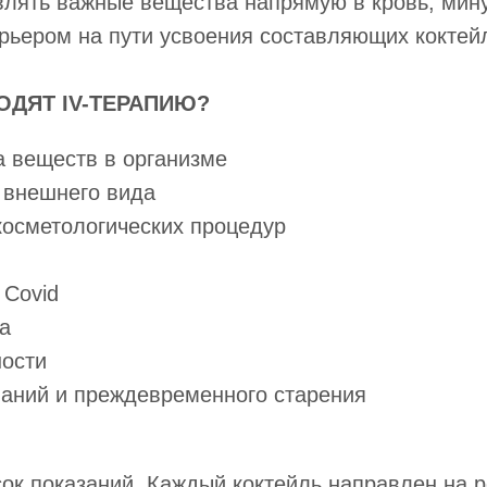
влять важные вещества напрямую в кровь, мин
арьером на пути усвоения составляющих коктей
ОДЯТ IV-ТЕРАПИЮ?
 веществ в организме
 внешнего вида
косметологических процедур
 Covid
а
ности
аний и преждевременного старения
сок показаний. Каждый коктейль направлен на