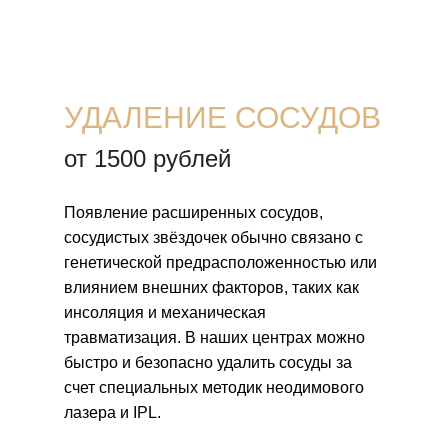
я работаю, появился такой
хорошо находиться в её компании!
Специалист:
Чернавина Виктория Анатольевна
довольна. Рекомендуем Юлию, как
за работу и за то, что делаете нас
чувствуется...Салону развития и
специалист!
грамотного косметолога.
лучше!! Всегда ваша❤🫶
процветания!
Процедура:
Процедура:
Коррекция губ
Массаж спины
Процедура:
Ботулинотерапия
Специалист:
Специалист:
Чернавина Виктория Анатольевна
Поляк Анна Александровна
Специалист:
Сазонова Юлия Александровна
УДАЛЕНИЕ СОСУДОВ
от 1500 рублей
Появление расширенных сосудов,
сосудистых звёздочек обычно связано с
генетической предрасположенностью или
влиянием внешних факторов, таких как
инсоляция и механическая
травматизация. В наших центрах можно
быстро и безопасно удалить сосуды за
счет специальных методик неодимового
лазера и IPL.